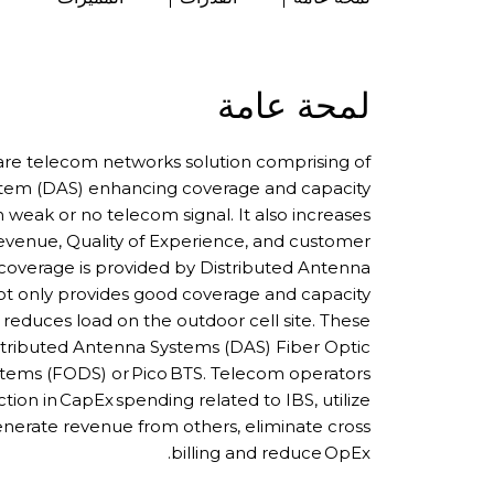
لمحة عامة
) are telecom networks solution comprising of
stem (DAS) enhancing coverage and capacity
h weak or no telecom signal. It also increases
evenue, Quality of Experience, and customer
 coverage is provided by Distributed Antenna
not only provides good coverage and capacity
o reduces load on the outdoor cell site. These
stributed Antenna Systems (DAS) Fiber Optic
stems (FODS) or Pico BTS. Telecom operators
ction in CapEx spending related to IBS, utilize
 generate revenue from others, eliminate cross
billing and reduce OpEx.